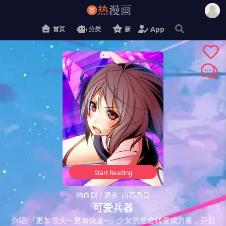
App
首页
分类
新
Start Reading
狗血剧
/ 调教
山石乃日
可爱兵器
介绍:『更加强大─ 更加快速─』少女的意念转变成力量，开启