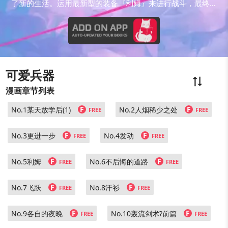
了新的生活。运用最新型的装备『利姆』来进行战斗，最终的
结果将会如何─
可爱兵器
漫画章节列表
F
F
No.1某天放学后(1)
No.2人烟稀少之处
FREE
FREE
F
F
No.3更进一步
No.4发动
FREE
FREE
F
F
No.5利姆
No.6不后悔的道路
FREE
FREE
F
F
No.7飞跃
No.8汗衫
FREE
FREE
F
F
No.9各自的夜晚
No.10轰流剑术?前篇
FREE
FREE