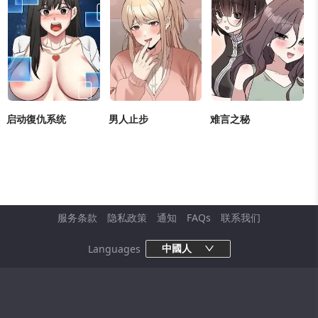
启动復仇系统
男人止步
难言之秘
正妹
/
大尺度
/
巨乳
/
女
正妹
/
肉慾
/
浪漫
/
同居
正妹
/
恋爱
/
浪漫
/
女大
大生
/
好友
/
好友
/
后宫
生
服务条款
隐私政策
通知
FAQs
联系我们
中國人
Languages