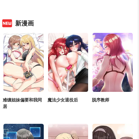
肉慾
/
女大生
/
不伦
/
校
正妹
/
肉慾
/
狗血剧
/
调
正妹
/
有夫之妇
/
女大生
园
教
/
后宫
/
调教
/
后宫
/
不伦
新漫画
难缠姐妹偏要和我同
魔法少女退役后
脱序教师
正妹
/
浪漫
/
女大生
/
狗
肉慾
/
女大生
/
不伦
/
校
居
血剧
/
好友
园
正妹
/
恋爱
/
浪漫
/
同居
/
好友
/
不伦