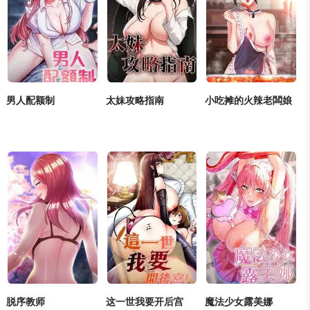
男人配额制
太妹攻略指南
小吃摊的火辣老闆娘
正妹
/
大尺度
/
巨乳
/
女
正妹
/
肉慾
/
大尺度
/
巨
正妹
/
肉慾
/
有夫之妇
/
大生
/
狗血剧
/
好友
/
调
乳
/
女大生
/
校园
女大生
/
调教
/
不伦
教
脱序教师
这一世我要开后宫
魔法少女露美娜